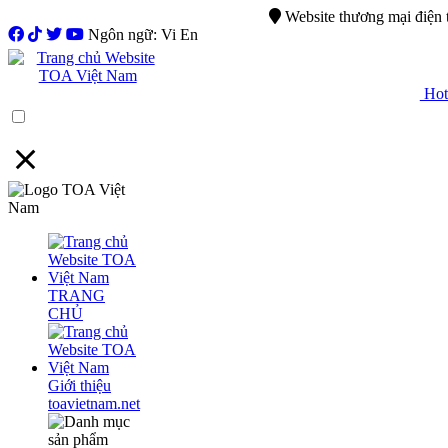
0944.750.037
sales@ttsvietnam.vn
Website thương mại điện
Ngôn ngữ: Vi En
Hotl
Menu
TRANG
CHỦ
Giới thiệu
toavietnam.net