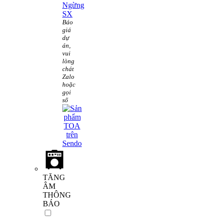
Ngừng
SX
Báo
giá
dự
án,
vui
lòng
chát
Zalo
hoặc
gọi
số
TĂNG
ÂM
THÔNG
BÁO