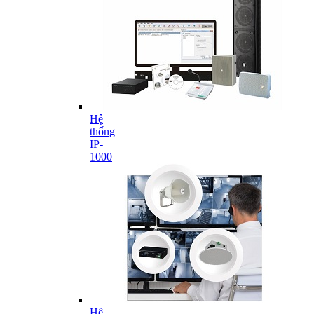
Hệ
thống
IP-
1000
Hệ