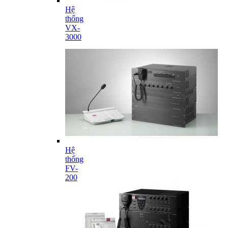
Hệ
thống
VX-
3000
Hệ
thống
FV-
200