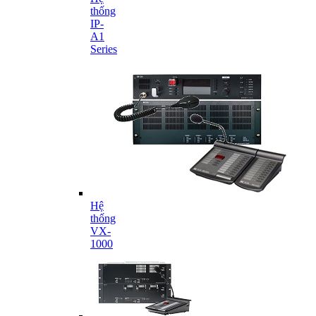
thống
IP-
A1
Series
Hệ
thống
VX-
1000