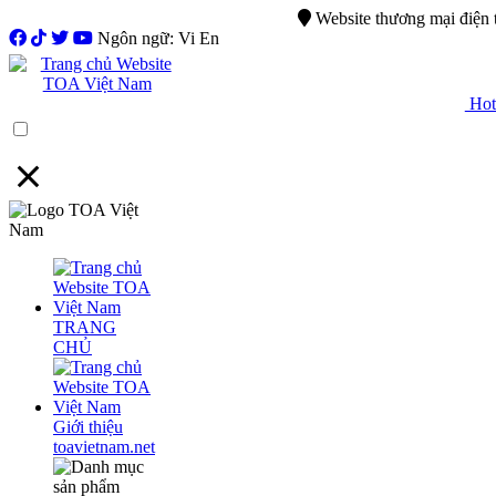
0944.750.037
sales@ttsvietnam.vn
Website thương mại điện
Ngôn ngữ: Vi En
Hotl
Menu
TRANG
CHỦ
Giới thiệu
toavietnam.net