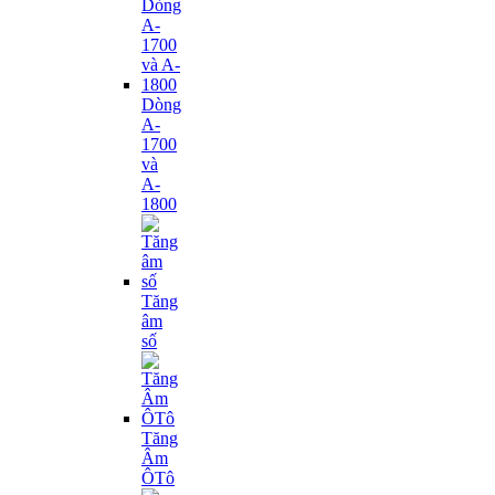
Dòng
A-
1700
và
A-
1800
Tăng
âm
số
Tăng
Âm
ÔTô