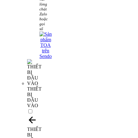
lòng
chát
Zalo
hoặc
gọi
số
THIẾT
BỊ
ĐẦU
VÀO
THIẾT
BỊ