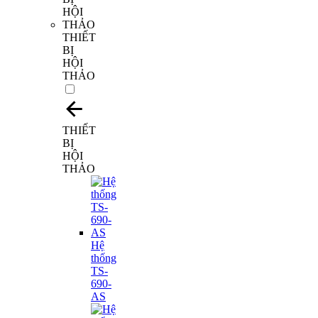
THIẾT
BỊ
HỘI
THẢO
THIẾT
BỊ
HỘI
THẢO
Hệ
thống
TS-
690-
AS