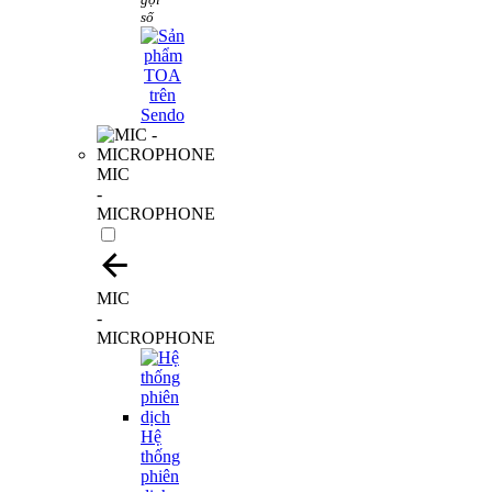
số
MIC
-
MICROPHONE
MIC
-
MICROPHONE
Hệ
thống
phiên