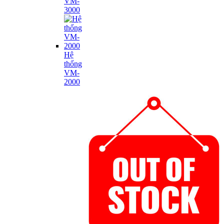
VM-
3000
Hệ
thống
VM-
2000