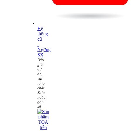
Hệ
thống
cũ
-
Ngừng
SX
Báo
giá
dự
án,
vui
lòng
chát
Zalo
hoặc
gọi
số