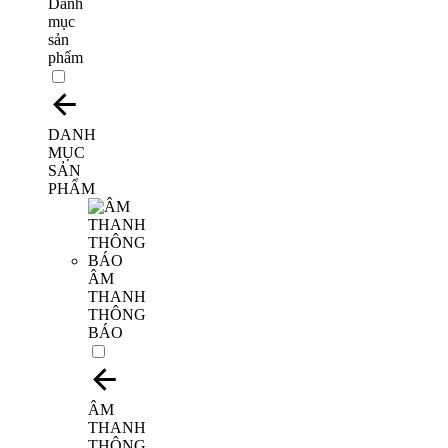
Danh
mục
sản
phẩm
DANH
MỤC
SẢN
PHẨM
ÂM
THANH
THÔNG
BÁO
ÂM
THANH
THÔNG