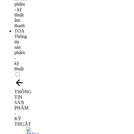
Thông
tin
sản
phẩm
-
kỹ
thuật
THÔNG
TIN
SẢN
PHẨM
-
KỸ
THUẬT