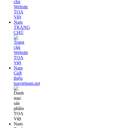
TRANG
CHỦ
Giới
thiệu
toavietnam.net