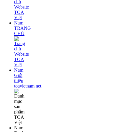
TRANG
CHỦ
Giới
thiệu
toavietnam.net