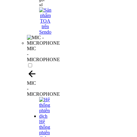
số
MIC
-
MICROPHONE
MIC
-
MICROPHONE
Hệ
thống
phiên