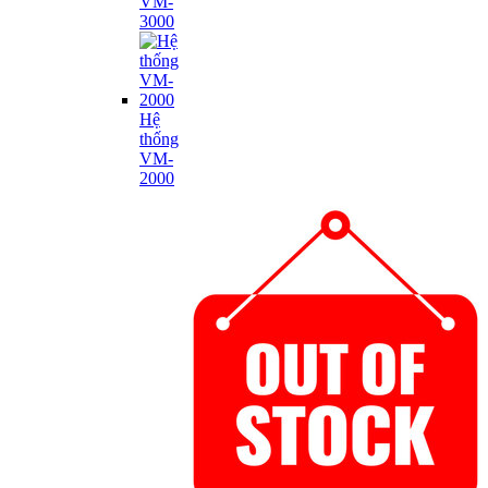
VM-
3000
Hệ
thống
VM-
2000