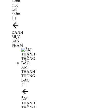
Danh
mục
sản
phẩm
DANH
MỤC
SẢN
PHẨM
ÂM
THANH
THÔNG
BÁO
ÂM
THANH
THÔNG