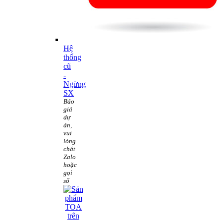
Hệ
thống
cũ
-
Ngừng
SX
Báo
giá
dự
án,
vui
lòng
chát
Zalo
hoặc
gọi
số