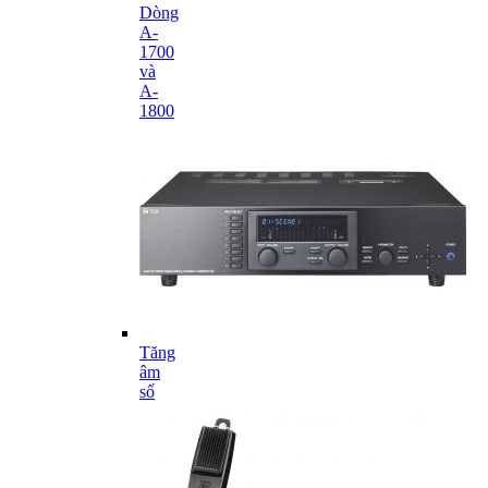
Dòng
A-
1700
và
A-
1800
Tăng
âm
số