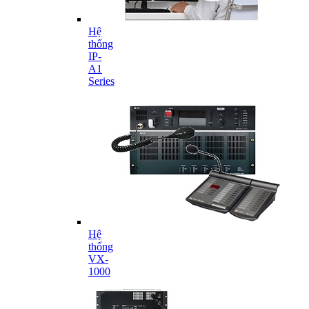
Hệ
thống
IP-
A1
Series
Hệ
thống
VX-
1000