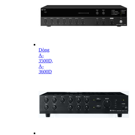
Dòng
A-
3500D,
A-
3600D