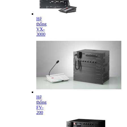
Hệ
thống
VX-
3000
Hệ
thống
FV-
200