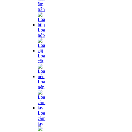
âm
trần
Loa
hộp
Loa
cột
Loa
nén
Loa
cầm
tay