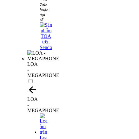
Zalo
hoặc
gọi
số
LOA
-
MEGAPHONE
LOA
-
MEGAPHONE
Loa