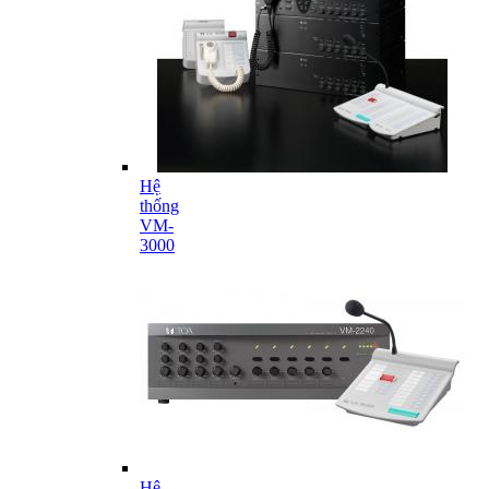
Hệ
thống
VM-
3000
Hệ