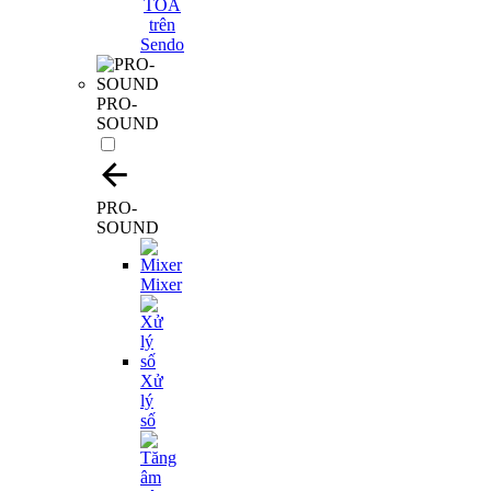
PRO-
SOUND
PRO-
SOUND
Mixer
Xử
lý
số