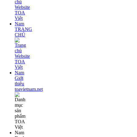
TRANG
CHỦ
Giới
thiệu
toavietnam.net