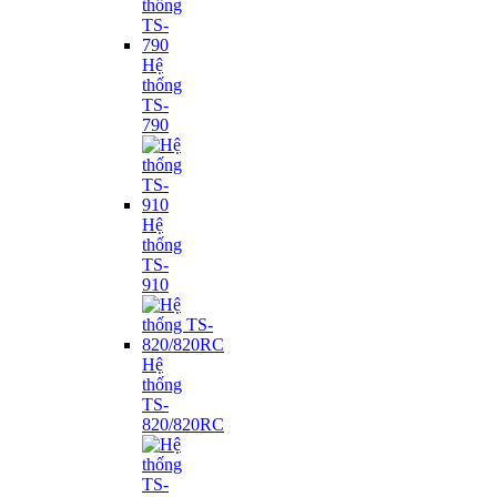
Hệ
thống
TS-
790
Hệ
thống
TS-
910
Hệ
thống
TS-
820/820RC