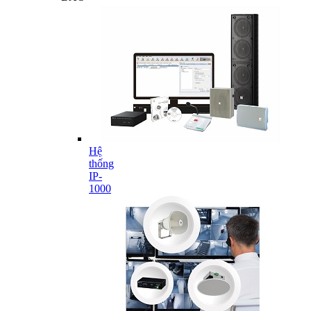
Hệ
thống
IP-
1000