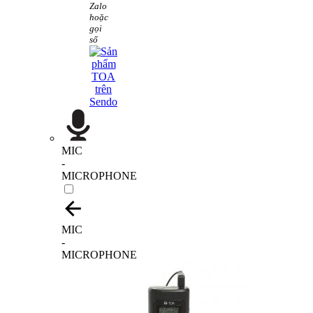
Zalo
hoặc
gọi
số
MIC
-
MICROPHONE
MIC
-
MICROPHONE