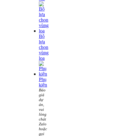
Bộ
lựa
chọn
vùng
loa
Phụ
kiện
Báo
giá
dự
án,
vui
lòng
chát
Zalo
hoặc
gọi