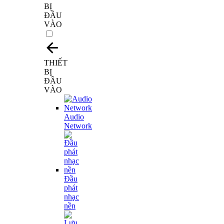
BỊ
ĐẦU
VÀO
THIẾT
BỊ
ĐẦU
VÀO
Audio
Network
Đầu
phát
nhạc
nền