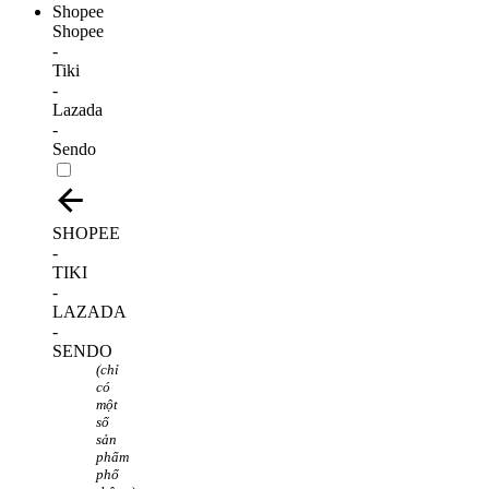
Shopee
-
Tiki
-
Lazada
-
Sendo
SHOPEE
-
TIKI
-
LAZADA
-
SENDO
(chỉ
có
một
số
sản
phẩm
phổ