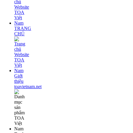
TRANG
CHỦ
Giới
thiệu
toavietnam.net