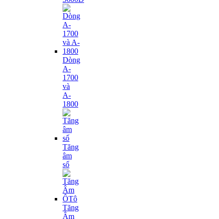
Dòng
A-
1700
và
A-
1800
Tăng
âm
số
Tăng
Âm