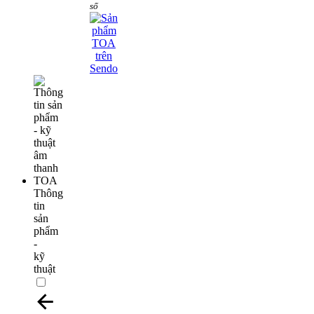
số
Thông
tin
sản
phẩm
-
kỹ
thuật