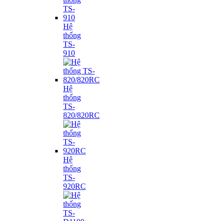
Hệ
thống
TS-
910
Hệ
thống
TS-
820/820RC
Hệ
thống
TS-
920RC