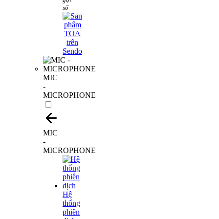
số
MIC
-
MICROPHONE
MIC
-
MICROPHONE
Hệ
thống
phiên