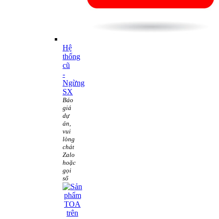
Hệ
thống
cũ
-
Ngừng
SX
Báo
giá
dự
án,
vui
lòng
chát
Zalo
hoặc
gọi
số