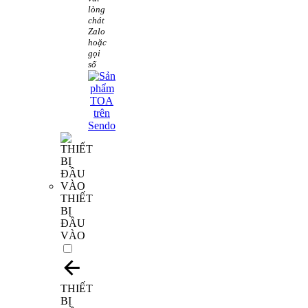
lòng
chát
Zalo
hoặc
gọi
số
THIẾT
BỊ
ĐẦU
VÀO
THIẾT
BỊ