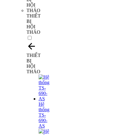
THIẾT
BỊ
HỘI
THẢO
THIẾT
BỊ
HỘI
THẢO
Hệ
thống
TS-
690-
AS