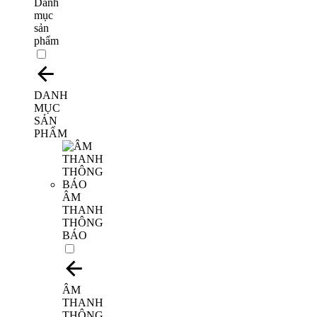
Danh
mục
sản
phẩm
DANH
MỤC
SẢN
PHẨM
ÂM
THANH
THÔNG
BÁO
ÂM
THANH
THÔNG