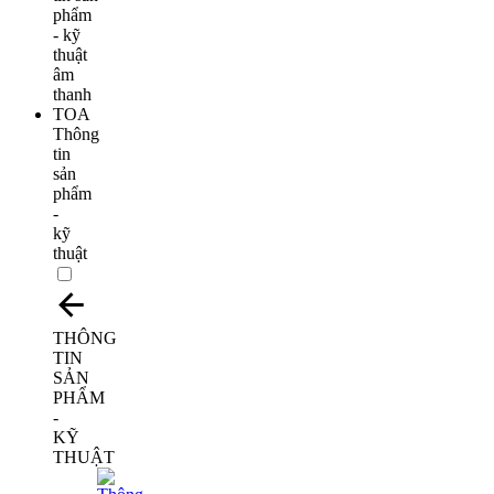
Thông
tin
sản
phẩm
-
kỹ
thuật
THÔNG
TIN
SẢN
PHẨM
-
KỸ
THUẬT