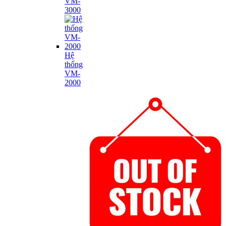
VM-
3000
Hệ
thống
VM-
2000