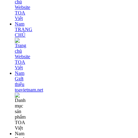
TRANG
CHỦ
Giới
thiệu
toavietnam.net