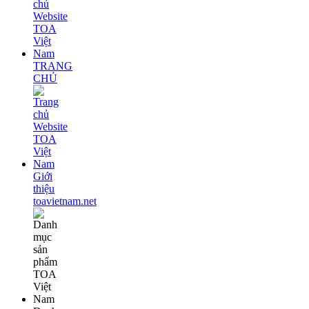
TRANG
CHỦ
Giới
thiệu
toavietnam.net