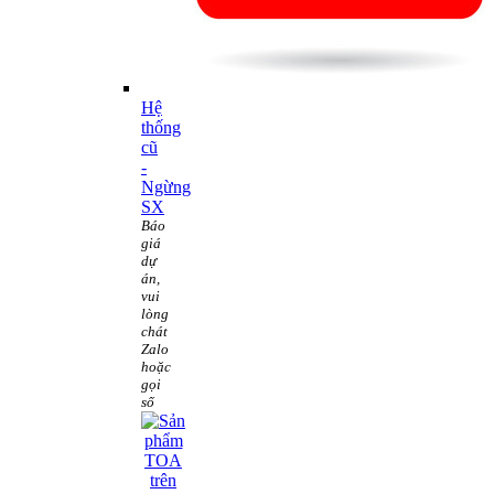
Hệ
thống
cũ
-
Ngừng
SX
Báo
giá
dự
án,
vui
lòng
chát
Zalo
hoặc
gọi
số