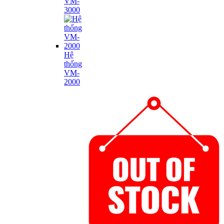
VM-
3000
Hệ
thống
VM-
2000