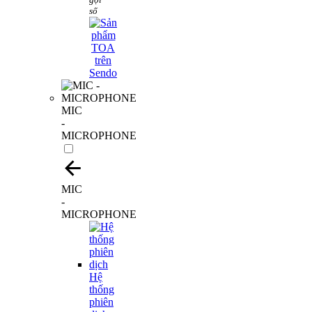
số
MIC
-
MICROPHONE
MIC
-
MICROPHONE
Hệ
thống
phiên