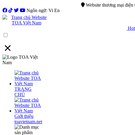
0944.750.037
sales@ttsvietnam.vn
Website thương mại điện
Ngôn ngữ: Vi En
Hotl
Menu
TRANG
CHỦ
Giới thiệu
toavietnam.net