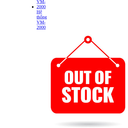
Hệ
thống
VM-
2000