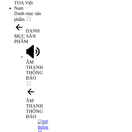
Danh mục sản
phẩm
DANH
MỤC SẢN
PHẨM
ÂM
THANH
THÔNG
BÁO
ÂM
THANH
THÔNG
BÁO