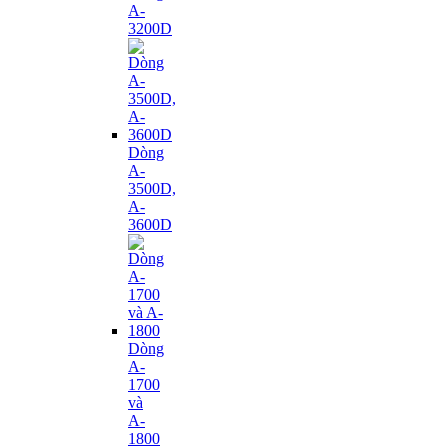
A-
3200D
Dòng
A-
3500D,
A-
3600D
Dòng
A-
1700
và
A-
1800