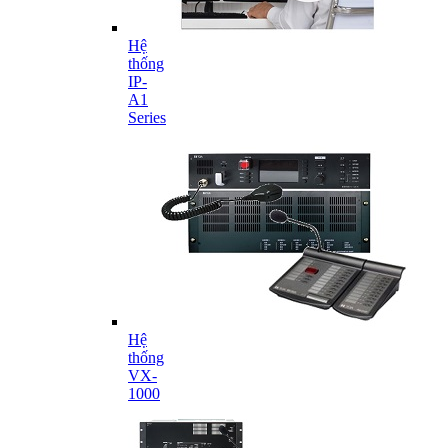
Hệ
thống
IP-
A1
Series
Hệ
thống
VX-
1000