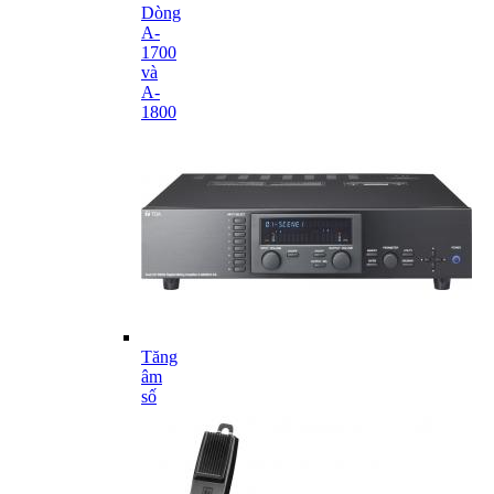
Dòng
A-
1700
và
A-
1800
Tăng
âm
số