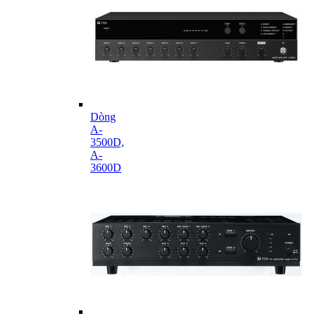
Dòng
A-
3500D,
A-
3600D