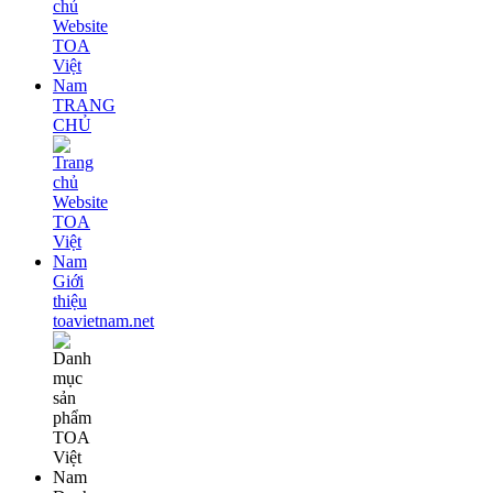
TRANG
CHỦ
Giới
thiệu
toavietnam.net