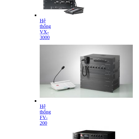
Hệ
thống
VX-
3000
Hệ
thống
FV-
200