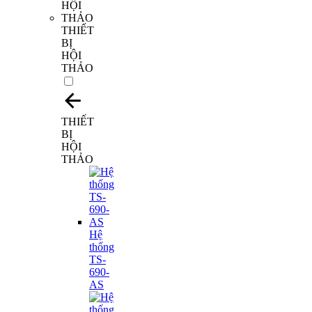
THIẾT
BỊ
HỘI
THẢO
THIẾT
BỊ
HỘI
THẢO
Hệ
thống
TS-
690-
AS