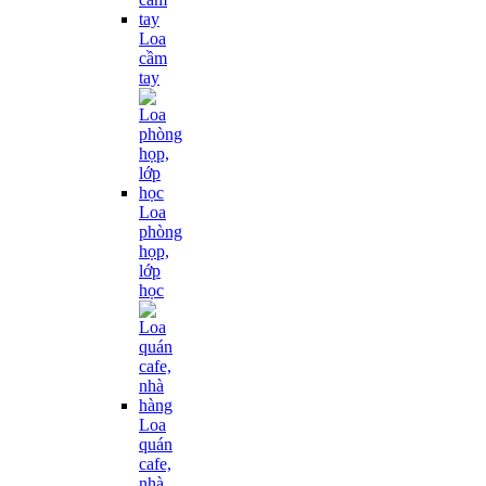
Loa
cầm
tay
Loa
phòng
họp,
lớp
học
Loa
quán
cafe,
nhà