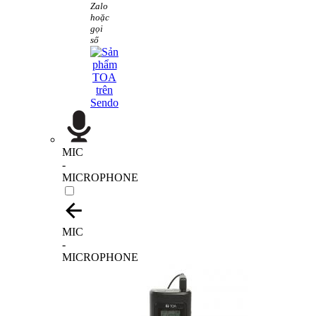
Zalo
hoặc
gọi
số
MIC
-
MICROPHONE
MIC
-
MICROPHONE