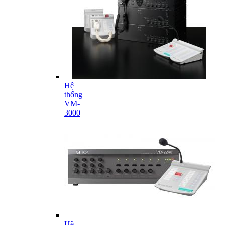
Hệ
thống
VM-
3000
Hệ