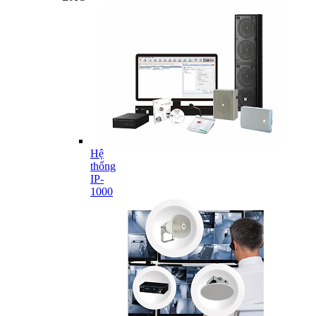
Hệ
thống
IP-
1000