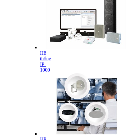
Hệ
thống
IP-
1000
Hệ