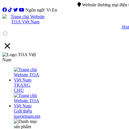
0944.750.037
sales@ttsvietnam.vn
Website thương mại điện
Ngôn ngữ: Vi En
Hotl
Menu
TRANG
CHỦ
Giới thiệu
toavietnam.net