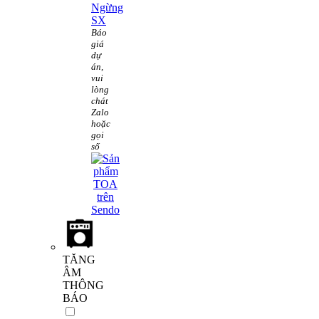
Ngừng
SX
Báo
giá
dự
án,
vui
lòng
chát
Zalo
hoặc
gọi
số
TĂNG
ÂM
THÔNG
BÁO