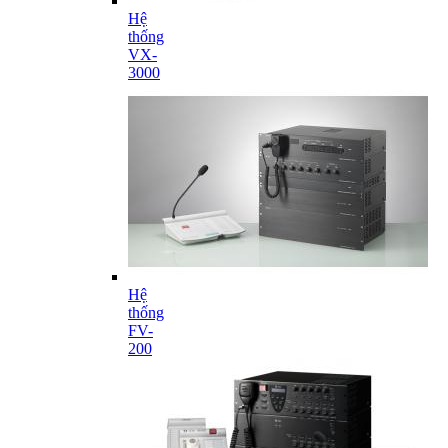
Hệ
thống
VX-
3000
Hệ
thống
FV-
200