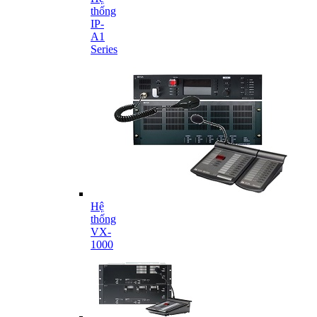
thống
IP-
A1
Series
Hệ
thống
VX-
1000