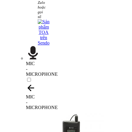
Zalo
hoặc
gọi
số
MIC
-
MICROPHONE
MIC
-
MICROPHONE