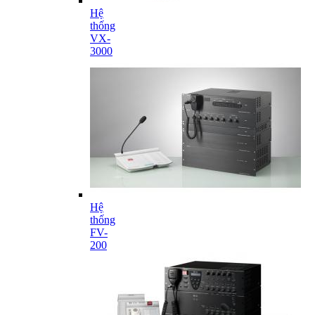
Hệ
thống
VX-
3000
Hệ
thống
FV-
200