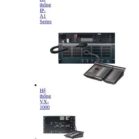
thống
IP-
A1
Series
Hệ
thống
VX-
1000