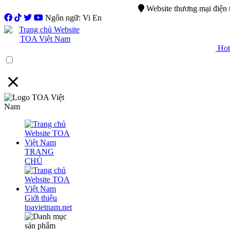
0944.750.037
sales@ttsvietnam.vn
Website thương mại điện
Ngôn ngữ: Vi En
Hotl
Menu
TRANG
CHỦ
Giới thiệu
toavietnam.net