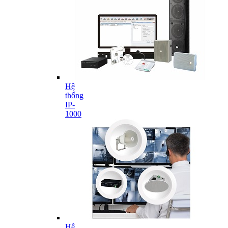
Hệ
thống
IP-
1000
Hệ