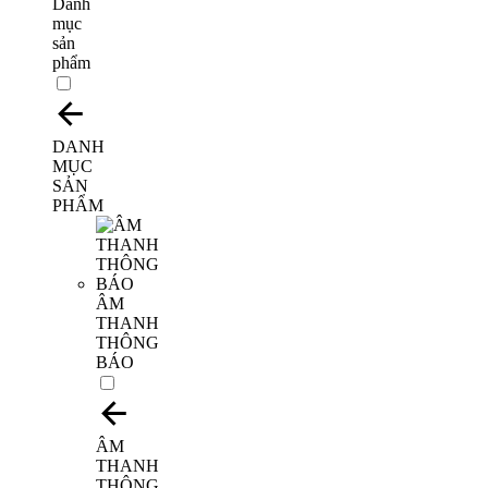
Danh
mục
sản
phẩm
DANH
MỤC
SẢN
PHẨM
ÂM
THANH
THÔNG
BÁO
ÂM
THANH
THÔNG