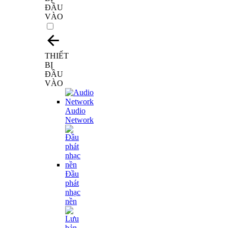
ĐẦU
VÀO
THIẾT
BỊ
ĐẦU
VÀO
Audio
Network
Đầu
phát
nhạc
nền