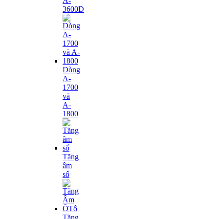
A-
3600D
Dòng
A-
1700
và
A-
1800
Tăng
âm
số
Tăng