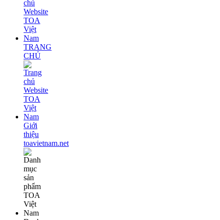
TRANG
CHỦ
Giới
thiệu
toavietnam.net