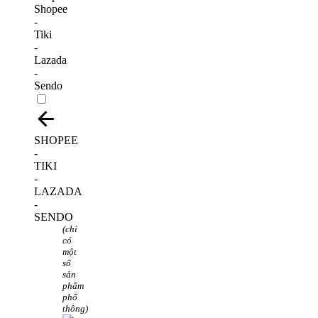
Shopee
-
Tiki
-
Lazada
-
Sendo
SHOPEE
-
TIKI
-
LAZADA
-
SENDO
(chỉ
có
một
số
sản
phẩm
phổ
thông)