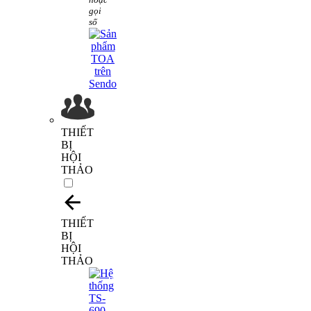
gọi
số
THIẾT
BỊ
HỘI
THẢO
THIẾT
BỊ
HỘI
THẢO