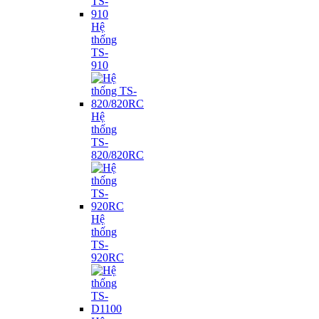
Hệ
thống
TS-
910
Hệ
thống
TS-
820/820RC
Hệ
thống
TS-
920RC