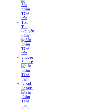
Tiki
(khuyên
dùng)
Shopee
Lazada