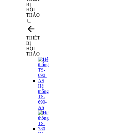
BỊ
HỘI
THẢO
THIẾT
BỊ
HỘI
THẢO
Hệ
thống
TS-
690-
AS