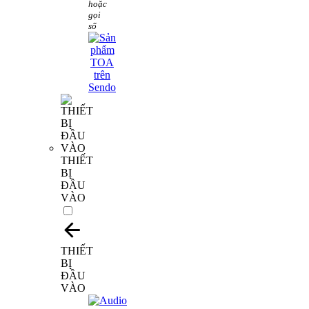
hoặc
gọi
số
THIẾT
BỊ
ĐẦU
VÀO
THIẾT
BỊ
ĐẦU
VÀO