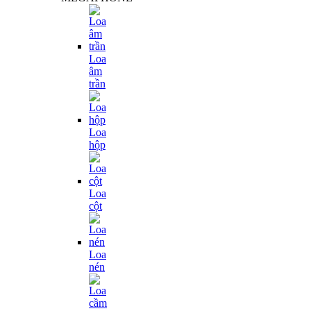
Loa
âm
trần
Loa
hộp
Loa
cột
Loa
nén