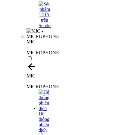
MIC
-
MICROPHONE
MIC
-
MICROPHONE
Hệ
thống
phiên
dịch