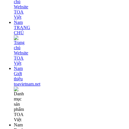
TRANG
CHỦ
Giới
thiệu
toavietnam.net