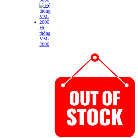
Hệ
thống
VM-
2000