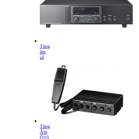
Tăng
âm
số
Tăng
Âm
ÔTô