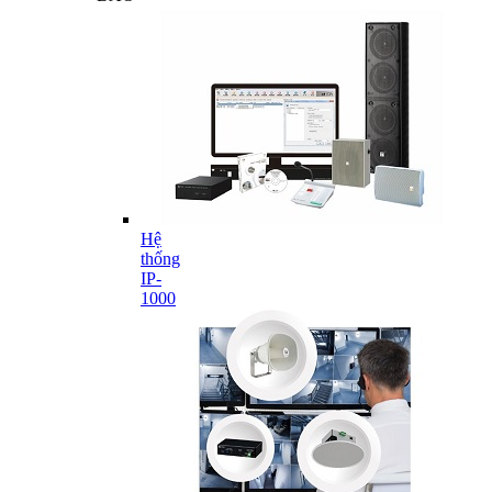
Hệ
thống
IP-
1000