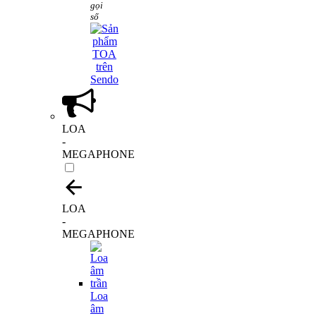
gọi
số
LOA
-
MEGAPHONE
LOA
-
MEGAPHONE
Loa
âm