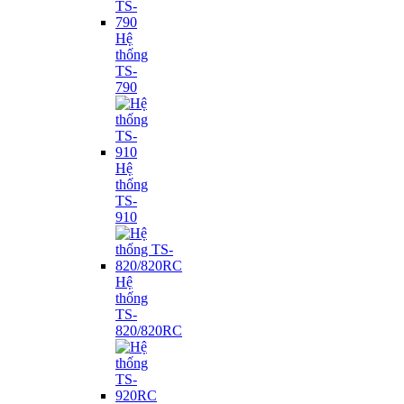
Hệ
thống
TS-
790
Hệ
thống
TS-
910
Hệ
thống
TS-
820/820RC