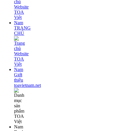
TRANG
CHỦ
Giới
thiệu
toavietnam.net