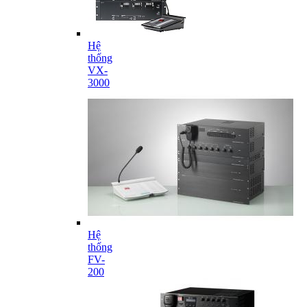
Hệ
thống
VX-
3000
Hệ
thống
FV-
200