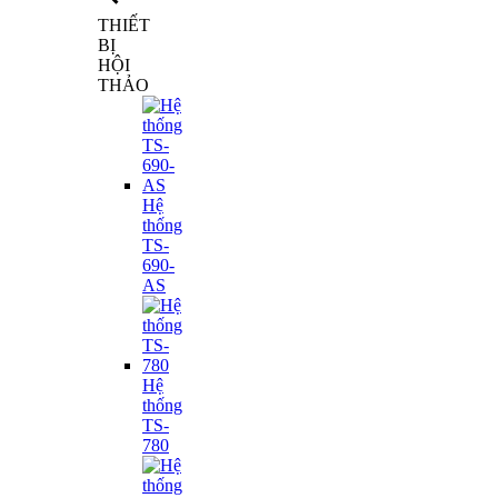
THIẾT
BỊ
HỘI
THẢO
Hệ
thống
TS-
690-
AS
Hệ
thống
TS-
780