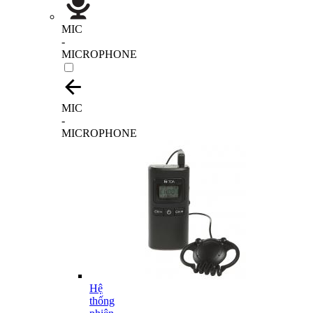
MIC
-
MICROPHONE
MIC
-
MICROPHONE
Hệ
thống