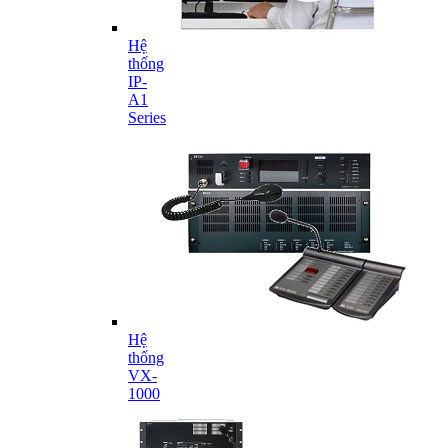
Hệ
thống
IP-
A1
Series
Hệ
thống
VX-
1000