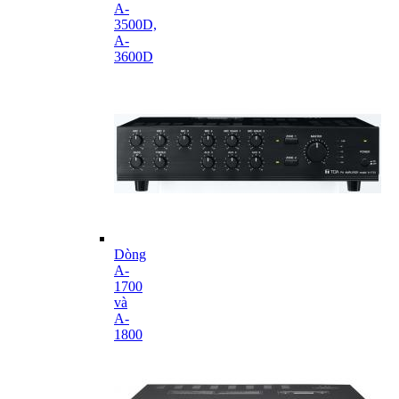
A-
3500D,
A-
3600D
Dòng
A-
1700
và
A-
1800