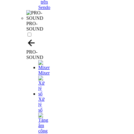
PRO-
SOUND
PRO-
SOUND
Mixer
Xử
lý
số