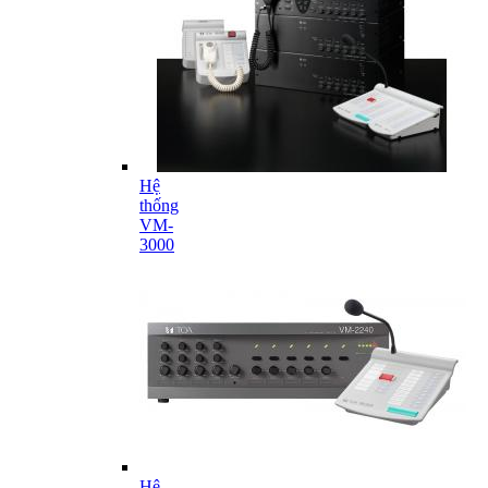
Hệ
thống
VM-
3000
Hệ