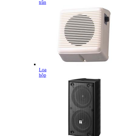
trần
Loa
hộp