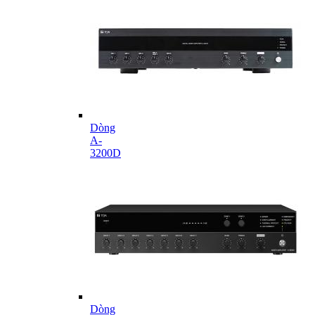
Dòng
A-
3200D
Dòng